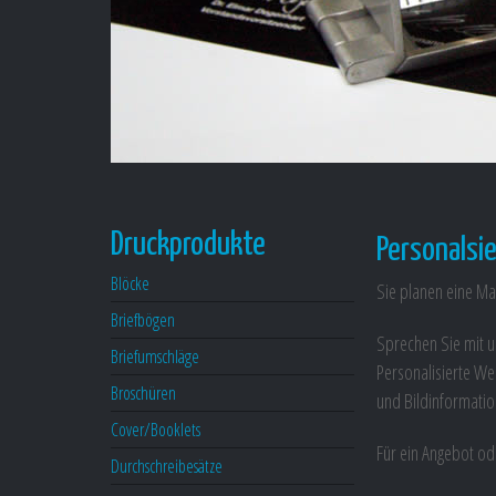
Druckprodukte
Personalsi
Blöcke
Sie planen eine Mai
Briefbögen
Sprechen Sie mit un
Briefumschläge
Personalisierte Wer
Broschüren
und Bildinformatio
Cover/Booklets
Für ein Angebot ode
Durchschreibesätze